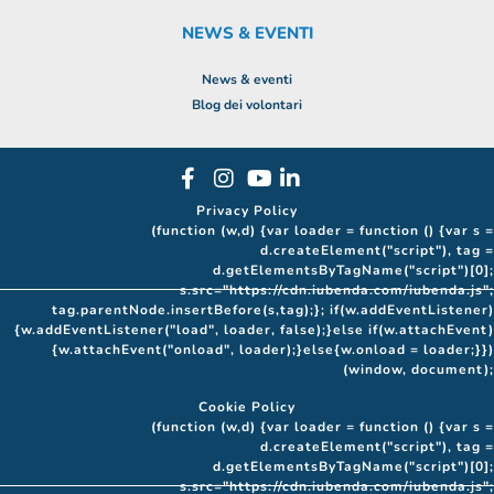
NEWS & EVENTI
News & eventi
Blog dei volontari
Privacy Policy
(function (w,d) {var loader = function () {var s =
d.createElement("script"), tag =
d.getElementsByTagName("script")[0];
s.src="https://cdn.iubenda.com/iubenda.js";
tag.parentNode.insertBefore(s,tag);}; if(w.addEventListener)
{w.addEventListener("load", loader, false);}else if(w.attachEvent)
{w.attachEvent("onload", loader);}else{w.onload = loader;}})
(window, document);
Cookie Policy
(function (w,d) {var loader = function () {var s =
d.createElement("script"), tag =
d.getElementsByTagName("script")[0];
s.src="https://cdn.iubenda.com/iubenda.js";