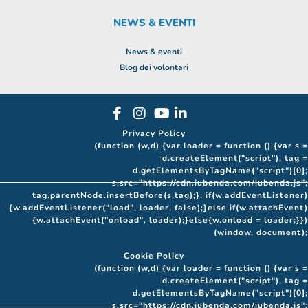
NEWS & EVENTI
News & eventi
Blog dei volontari
Privacy Policy
(function (w,d) {var loader = function () {var s =
d.createElement("script"), tag =
d.getElementsByTagName("script")[0];
s.src="https://cdn.iubenda.com/iubenda.js";
tag.parentNode.insertBefore(s,tag);}; if(w.addEventListener)
{w.addEventListener("load", loader, false);}else if(w.attachEvent)
{w.attachEvent("onload", loader);}else{w.onload = loader;}})
(window, document);
Cookie Policy
(function (w,d) {var loader = function () {var s =
d.createElement("script"), tag =
d.getElementsByTagName("script")[0];
s.src="https://cdn.iubenda.com/iubenda.js";