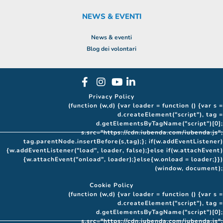
NEWS & EVENTI
News & eventi
Blog dei volontari
Privacy Policy
(function (w,d) {var loader = function () {var s =
d.createElement("script"), tag =
d.getElementsByTagName("script")[0];
s.src="https://cdn.iubenda.com/iubenda.js";
tag.parentNode.insertBefore(s,tag);}; if(w.addEventListener)
{w.addEventListener("load", loader, false);}else if(w.attachEvent)
{w.attachEvent("onload", loader);}else{w.onload = loader;}})
(window, document);
Cookie Policy
(function (w,d) {var loader = function () {var s =
d.createElement("script"), tag =
d.getElementsByTagName("script")[0];
s.src="https://cdn.iubenda.com/iubenda.js";